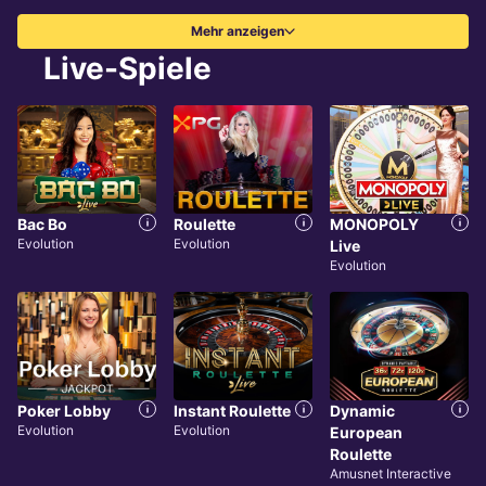
Mehr anzeigen
Live-Spiele
Bac Bo
Roulette
MONOPOLY
Evolution
Evolution
Live
Evolution
Poker Lobby
Instant Roulette
Dynamic
Evolution
Evolution
European
Roulette
Amusnet Interactive