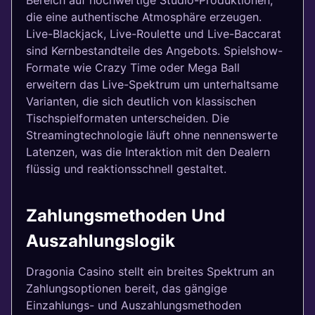
die eine authentische Atmosphäre erzeugen.
Live-Blackjack, Live-Roulette und Live-Baccarat
sind Kernbestandteile des Angebots. Spielshow-
Formate wie Crazy Time oder Mega Ball
erweitern das Live-Spektrum um unterhaltsame
Varianten, die sich deutlich von klassischen
Tischspielformaten unterscheiden. Die
Streamingtechnologie läuft ohne nennenswerte
Latenzen, was die Interaktion mit den Dealern
flüssig und reaktionsschnell gestaltet.
Zahlungsmethoden Und
Auszahlungslogik
Dragonia Casino stellt ein breites Spektrum an
Zahlungsoptionen bereit, das gängige
Einzahlungs- und Auszahlungsmethoden