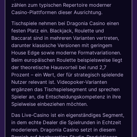
zählen zum typischen Repertoire moderner
Casino-Plattformen dieser Ausrichtung.
Tischspiele nehmen bei Dragonia Casino einen
festen Platz ein. Blackjack, Roulette und
Baccarat sind in mehreren Varianten vertreten,
darunter klassische Versionen mit geringem
House Edge sowie moderne Formatvariationen.
Beim europäischen Roulette beispielsweise liegt
der theoretische Hausvorteil bei rund 2,7
Prozent – ein Wert, der für strategisch spielende
Nutzer relevant ist. Videopoker-Varianten
ergänzen das Tischspielsegment und sprechen
Spieler an, die Entscheidungskompetenz in ihre
Spielweise einbeziehen möchten.
Das Live-Casino ist ein eigenständiges Segment,
in dem echte Dealer die Spielrunden in Echtzeit
moderieren. Dragonia Casino setzt in diesem
Bereich auf hochwertige Studio-Produktionen,