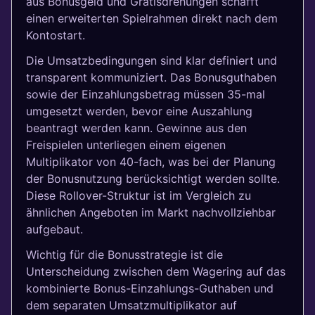
aus Bonusgeld und Gratisdrehungen schafft
einen erweiterten Spielrahmen direkt nach dem
Kontostart.
Die Umsatzbedingungen sind klar definiert und
transparent kommuniziert. Das Bonusguthaben
sowie der Einzahlungsbetrag müssen 35-mal
umgesetzt werden, bevor eine Auszahlung
beantragt werden kann. Gewinne aus den
Freispielen unterliegen einem eigenen
Multiplikator von 40-fach, was bei der Planung
der Bonusnutzung berücksichtigt werden sollte.
Diese Rollover-Struktur ist im Vergleich zu
ähnlichen Angeboten im Markt nachvollziehbar
aufgebaut.
Wichtig für die Bonusstrategie ist die
Unterscheidung zwischen dem Wagering auf das
kombinierte Bonus-Einzahlungs-Guthaben und
dem separaten Umsatzmultiplikator auf