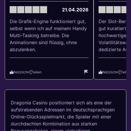
21.04.2026
Die Grafik-Engine funktioniert gut,
Der Slot-Berei
selbst wenn ich auf meinem Handy
gut kuratiert u
Multi-Tasking betreibe. Die
hochwertige Sp
Animationen sind flüssig, ohne
Volatilitätswa
abzulenken.
dedizierte Aus
Nützlich
Teilen
Nützlich
Teilen
Dragonia Casino positioniert sich als eine der
aufstrebenden Adressen im deutschsprachigen
Online-Glücksspielmarkt, die Spieler mit einer
durchdachten Kombination aus starken
Bonusangeboten, einem vielseitigen