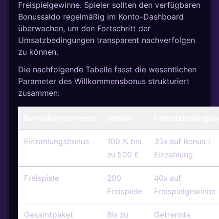
Freispielgewinne. Spieler sollten den verfügbaren
Bonussaldo regelmäßig im Konto-Dashboard
überwachen, um den Fortschritt der
Umsatzbedingungen transparent nachverfolgen
zu können.
Die nachfolgende Tabelle fasst die wesentlichen
Parameter des Willkommensbonus strukturiert
zusammen:
Bonuskomponente
Details
Umsatzbedingun
Einzahlungsbonus
100 % bis
35x auf Bonus +
zu 500 €
Einzahlung
Freispiele
200
40x auf
Freispiele
Freispielgewinne
Gesamtpaket
Bis zu
Getrennte