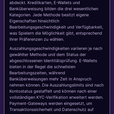
abdeckt. Kreditkarten, E-Wallets und
Banküberweisung bilden die drei wesentlichen
Kategorien. Jede Methode besitzt eigene
Eigenschaften hinsichtlich
Bearbeitungsgeschwindigkeit und Verfügbarkeit,
was Spielern die Möglichkeit gibt, entsprechend
ihrer Präferenzen zu wählen.
Auszahlungsgeschwindigkeiten variieren je nach
gewählter Methode und dem Status der
abgeschlossenen Identitätsprüfung. E-Wallets
bieten in der Regel die schnellsten
Bearbeitungszeiten, während
Banküberweisungen mehr Zeit in Anspruch
nehmen können. Die Auszahlungslimits sind nach
Kontostatus gestaffelt und können nach einer
vollständigen KYC-Verifikation erweitert werden.
Payment-Gateways werden eingesetzt, um
Transaktionssicherheit und Datenschutz auf