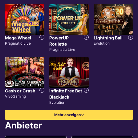
Mega Wheel
PowerUP
Lightning Ball
Pragmatic Live
Evolution
Roulette
Pragmatic Live
Cash or Crash
Infinite Free Bet
VivoGaming
Blackjack
Evolution
Mehr anzeigen
Anbieter